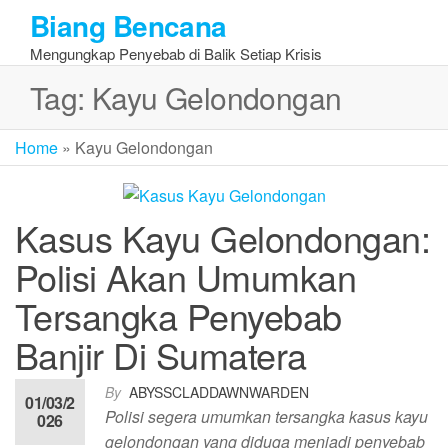
Skip
Biang Bencana
to
Mengungkap Penyebab di Balik Setiap Krisis
the
content
Tag:
Kayu Gelondongan
Home
»
Kayu Gelondongan
Kasus Kayu Gelondongan:
Polisi Akan Umumkan
Tersangka Penyebab
Banjir Di Sumatera
By
ABYSSCLADDAWNWARDEN
01/03/2
Polisi segera umumkan tersangka kasus kayu
026
gelondongan yang diduga menjadi penyebab