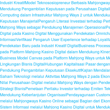
Industri Kreatif
Model Teknososiopreneur Berbasis Mahjongways
Mendukung Pengambilan Keputusan pada Perusahaan Digital
Computing dalam Infrastruktur Mahjong Ways 2 untuk Mendukung
Keputusan Manajerial
Pengaruh Literasi Investasi terhadap P
Mahjong Ways sebagai Pendukung Manajemen Operasional
Pe
Digital pada Kasino Digital Menggunakan Pendekatan Omnich
Informasi
Verifikasi Pengaruh User Experience terhadap Loyalit
Pendekatan Baru pada Industri Kreatif Digital
Business Process
pada Platform Mahjong Kasino Digital dalam Mendukung Kiner
Business Model Canvas pada Platform Mahjong Ways untuk M
Lingkungan Bisnis Digital
Hubungan Kapitalisasi Pasar dengan 
Pendukung Pengambilan Keputusan Eksekutif
Kajian Mendalam 
Saham Teknologi melalui Aktivitas Mahjong Ways 2 pada Ekono
Nilai Perusahaan Digital melalui Mahjong Ways dengan Pend
Strategi Bisnis
Pemetaan Perilaku Investor terhadap Emiten Te
Mendukung Keberlanjutan Organisasi
Pendayagunaan Customer 
melalui Mahjongways Kasino Online sebagai Bagian dari Eko
Sistem Informasi melalui Mahjong Kasino Digital untuk Menduku