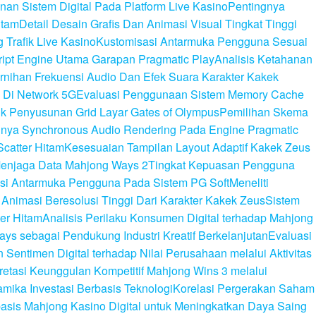
n Sistem Digital Pada Platform Live Kasino
Pentingnya
itam
Detail Desain Grafis Dan Animasi Visual Tingkat Tinggi
Trafik Live Kasino
Kustomisasi Antarmuka Pengguna Sesuai
cript Engine Utama Garapan Pragmatic Play
Analisis Ketahanan
rnihan Frekuensi Audio Dan Efek Suara Karakter Kakek
 Di Network 5G
Evaluasi Penggunaan Sistem Memory Cache
lik Penyusunan Grid Layar Gates of Olympus
Pemilihan Skema
gnya Synchronous Audio Rendering Pada Engine Pragmatic
Scatter Hitam
Kesesuaian Tampilan Layout Adaptif Kakek Zeus
enjaga Data Mahjong Ways 2
Tingkat Kepuasan Pengguna
rasi Antarmuka Pengguna Pada Sistem PG Soft
Meneliti
i Animasi Beresolusi Tinggi Dari Karakter Kakek Zeus
Sistem
er Hitam
Analisis Perilaku Konsumen Digital terhadap Mahjong
ays sebagai Pendukung Industri Kreatif Berkelanjutan
Evaluasi
n Sentimen Digital terhadap Nilai Perusahaan melalui Aktivitas
pretasi Keunggulan Kompetitif Mahjong Wins 3 melalui
amika Investasi Berbasis Teknologi
Korelasi Pergerakan Saham
basis Mahjong Kasino Digital untuk Meningkatkan Daya Saing