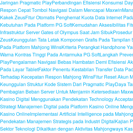
Jaringan Pragmatic Play
Perbandingan Efisiensi Konsumsi Day
Respon Cepat Tombol Navigasi Dalam Mencapai Maxwin
Mana
Kakek Zeus
Fitur Otomatis Penghemat Kuota Data Internet Pa
Kebutuhan Pada Platform PG Soft
Kemudahan Aksesibilitas Fi
Infrastruktur Server Gates of Olympus Saat Jam Sibuk
Prosedur
Zeus
Keunggulan Tata Letak Komponen Grafis Pada Tampilan S
Pada Platform Mahjong Wins
Kriteria Perangkat Handphone Y
Warna Kontras Tinggi Pada Antarmuka PG Soft
Langkah Preven
Play
Pengalaman Navigasi Bebas Hambatan Demi Efisiensi A
Pada Layar Tablet
Faktor Penentu Kestabilan Transfer Data P
Terhadap Kecepatan Respon Mahjong Wins
Fitur Reset Akun 
Keunggulan Struktur Kode Sistem Dari Pragmatic Play
Daya Tar
Pembagian Beban Server Untuk Menjamin Ketersediaan Maxw
Kasino Digital Menggunakan Pendekatan Technology Accepta
Strategi Manajemen Digital pada Platform Kasino Online Me
Kasino Online
Implementasi Artificial Intelligence pada Mahj
Pendekatan Manajemen Strategis pada Industri Digital
Kajian P
Sektor Teknologi Dikaitkan dengan Aktivitas Mahjongways Kasi