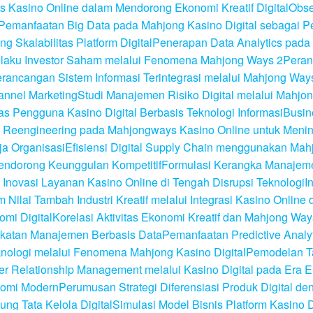
 Kasino Online dalam Mendorong Ekonomi Kreatif Digital
Obse
Pemanfaatan Big Data pada Mahjong Kasino Digital sebagai Pe
 Skalabilitas Platform Digital
Penerapan Data Analytics pada
erilaku Investor Saham melalui Fenomena Mahjong Ways 2
Peran
rancangan Sistem Informasi Terintegrasi melalui Mahjong Way
annel Marketing
Studi Manajemen Risiko Digital melalui Mahjon
as Pengguna Kasino Digital Berbasis Teknologi Informasi
Busin
 Reengineering pada Mahjongways Kasino Online untuk Mening
ja Organisasi
Efisiensi Digital Supply Chain menggunakan Mahj
endorong Keunggulan Kompetitif
Formulasi Kerangka Manaje
Inovasi Layanan Kasino Online di Tengah Disrupsi Teknologi
I
Nilai Tambah Industri Kreatif melalui Integrasi Kasino Online
mi Digital
Korelasi Aktivitas Ekonomi Kreatif dan Mahjong Way
ekatan Manajemen Berbasis Data
Pemanfaatan Predictive Anal
knologi melalui Fenomena Mahjong Kasino Digital
Pemodelan Ta
Relationship Management melalui Kasino Digital pada Era E
nomi Modern
Perumusan Strategi Diferensiasi Produk Digital 
ng Tata Kelola Digital
Simulasi Model Bisnis Platform Kasino 