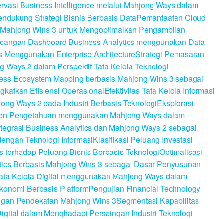
rvasi Business Intelligence melalui Mahjong Ways dalam
ndukung Strategi Bisnis Berbasis Data
Pemanfaatan Cloud
 Mahjong Wins 3 untuk Mengoptimalkan Pengambilan
cangan Dashboard Business Analytics menggunakan Data
s Menggunakan Enterprise Architecture
Strategi Pemasaran
g Ways 2 dalam Perspektif Tata Kelola Teknologi
ess Ecosystem Mapping berbasis Mahjong Wins 3 sebagai
katkan Efisiensi Operasional
Efektivitas Tata Kelola Informasi
ong Ways 2 pada Industri Berbasis Teknologi
Eksplorasi
men Pengetahuan menggunakan Mahjong Ways dalam
ntegrasi Business Analytics dan Mahjong Ways 2 sebagai
 dengan Teknologi Informasi
Klasifikasi Peluang Investasi
s terhadap Peluang Bisnis Berbasis Teknologi
Optimalisasi
ytics Berbasis Mahjong Wins 3 sebagai Dasar Penyusunan
ta Kelola Digital menggunakan Mahjong Ways dalam
konomi Berbasis Platform
Pengujian Financial Technology
dengan Pendekatan Mahjong Wins 3
Segmentasi Kapabilitas
Digital dalam Menghadapi Persaingan Industri Teknologi