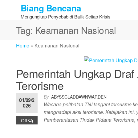
Skip
Biang Bencana
to
Mengungkap Penyebab di Balik Setiap Krisis
the
content
Tag:
Keamanan Nasional
Home
»
Keamanan Nasional
Pemerintah Ungkap Draf
Terorisme
By
ABYSSCLADDAWNWARDEN
01/09/2
Wacana pelibatan TNI tangani terorisme k
026
menghadapi aksi terorisme. Kebijakan in
Pemberantasan Tindak Pidana Terorisme,
Off