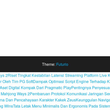
Theme:
Futurio
ays 2
Riset Tingkat Kestabilan Latensi Streaming Platform Live 
r Oleh Tim PG Soft
Dampak Optimasi Script Engine Terhadap 
Aset Digital Kompak Dari Pragmatic Play
Pentingnya Penyesuai
da Mahjong Ways 2
Pembaruan Protokol Komunikasi Jaringan Ser
arna Dan Pencahayaan Karakter Kakek Zeus
Keunggulan Naviga
ng Wins
Tata Letak Menu Minimalis Dan Ergonomis Pada Siste