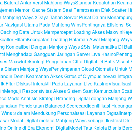
a Baterai Antar Versi Mahjong Ways
Standar Kepatuhan Keamana
jemen Memori Cache Sistem Saat Pemrosesan Efek Scatter H
da Mahjong Ways 2
Daya Tahan Server Pusat Dalam Menampung 
tur Navigasi Utama Pada Mahjong Wins
Pentingnya Efisiensi S
 Caching Data Untuk Mempercepat Loading Akses Maxwin
Keje
catter Hitam
Kecepatan Loading Halaman Awal Mahjong Ways
ang Kompatibel Dengan Mahjong Ways 2
Sisi Matematika Di Ba
tif Menghadapi Gangguan Jaringan Server Live Kasino
Pentin
kses Maxwin
Teknologi Pengolahan Citra Digital Di Balik Visual 
ada Sistem Mahjong Ways
Penyimpanan Cloud Otomatis Untuk M
Mandiri Demi Keamanan Akses Gates of Olympus
Inovasi Integ
ik Fitur Diskusi Interaktif Pada Layanan Live Kasino
Visualisas
in
Menguji Responsivitas Akses Sistem Saat Kemunculan Scatt
nce Model
Analisis Strategi Branding Digital dengan Mahjong W
nggunakan Pendekatan Balanced Scorecard
Identifikasi Hubunga
ong Wins 3 dalam Mendukung Personalisasi Layanan Digital
Inter
asar Modal Digital melalui Mahjong Ways sebagai Ilustrasi Din
no Online di Era Ekonomi Digital
Model Tata Kelola Bisnis Ber