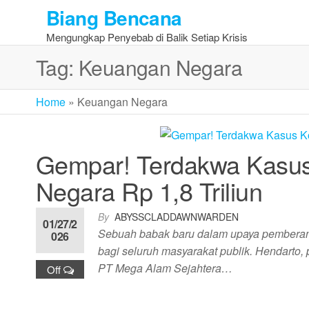
Skip
Biang Bencana
to
Mengungkap Penyebab di Balik Setiap Krisis
the
content
Tag:
Keuangan Negara
Home
»
Keuangan Negara
Gempar! Terdakwa Kasus 
Negara Rp 1,8 Triliun
By
ABYSSCLADDAWNWARDEN
01/27/2
Sebuah babak baru dalam upaya pemberant
026
bagi seluruh masyarakat publik. Hendarto, 
PT Mega Alam Sejahtera…
Off