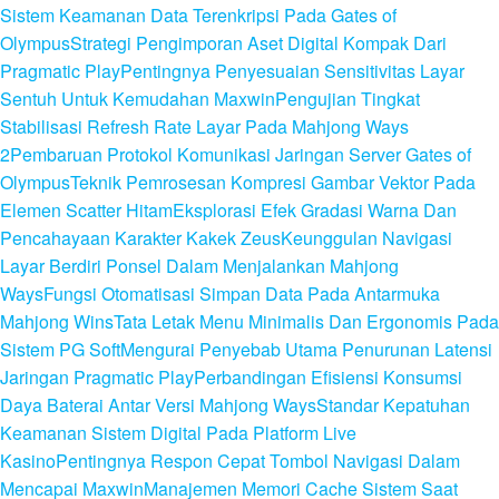
Sistem Keamanan Data Terenkripsi Pada Gates of
Olympus
Strategi Pengimporan Aset Digital Kompak Dari
Pragmatic Play
Pentingnya Penyesuaian Sensitivitas Layar
Sentuh Untuk Kemudahan Maxwin
Pengujian Tingkat
Stabilisasi Refresh Rate Layar Pada Mahjong Ways
2
Pembaruan Protokol Komunikasi Jaringan Server Gates of
Olympus
Teknik Pemrosesan Kompresi Gambar Vektor Pada
Elemen Scatter Hitam
Eksplorasi Efek Gradasi Warna Dan
Pencahayaan Karakter Kakek Zeus
Keunggulan Navigasi
Layar Berdiri Ponsel Dalam Menjalankan Mahjong
Ways
Fungsi Otomatisasi Simpan Data Pada Antarmuka
Mahjong Wins
Tata Letak Menu Minimalis Dan Ergonomis Pada
Sistem PG Soft
Mengurai Penyebab Utama Penurunan Latensi
Jaringan Pragmatic Play
Perbandingan Efisiensi Konsumsi
Daya Baterai Antar Versi Mahjong Ways
Standar Kepatuhan
Keamanan Sistem Digital Pada Platform Live
Kasino
Pentingnya Respon Cepat Tombol Navigasi Dalam
Mencapai Maxwin
Manajemen Memori Cache Sistem Saat