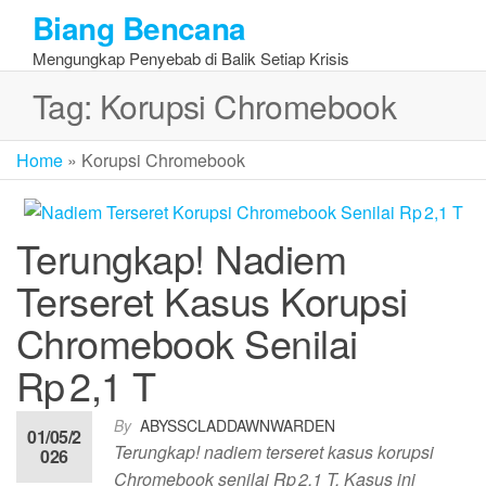
Skip
Biang Bencana
to
Mengungkap Penyebab di Balik Setiap Krisis
the
content
Tag:
Korupsi Chromebook
Home
»
Korupsi Chromebook
Terungkap! Nadiem
Terseret Kasus Korupsi
Chromebook Senilai
Rp 2,1 T
By
ABYSSCLADDAWNWARDEN
01/05/2
Terungkap! nadiem terseret kasus korupsi
026
Chromebook senilai Rp 2,1 T, Kasus ini