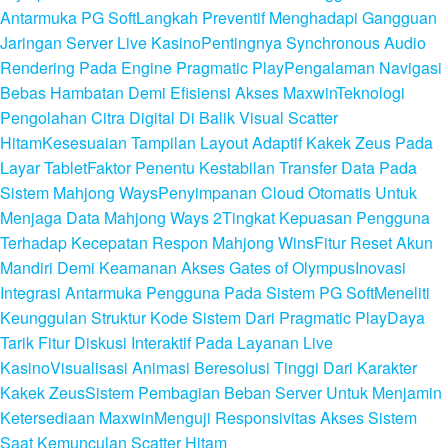
Antarmuka PG Soft
Langkah Preventif Menghadapi Gangguan
Jaringan Server Live Kasino
Pentingnya Synchronous Audio
Rendering Pada Engine Pragmatic Play
Pengalaman Navigasi
Bebas Hambatan Demi Efisiensi Akses Maxwin
Teknologi
Pengolahan Citra Digital Di Balik Visual Scatter
Hitam
Kesesuaian Tampilan Layout Adaptif Kakek Zeus Pada
Layar Tablet
Faktor Penentu Kestabilan Transfer Data Pada
Sistem Mahjong Ways
Penyimpanan Cloud Otomatis Untuk
Menjaga Data Mahjong Ways 2
Tingkat Kepuasan Pengguna
Terhadap Kecepatan Respon Mahjong Wins
Fitur Reset Akun
Mandiri Demi Keamanan Akses Gates of Olympus
Inovasi
Integrasi Antarmuka Pengguna Pada Sistem PG Soft
Meneliti
Keunggulan Struktur Kode Sistem Dari Pragmatic Play
Daya
Tarik Fitur Diskusi Interaktif Pada Layanan Live
Kasino
Visualisasi Animasi Beresolusi Tinggi Dari Karakter
Kakek Zeus
Sistem Pembagian Beban Server Untuk Menjamin
Ketersediaan Maxwin
Menguji Responsivitas Akses Sistem
Saat Kemunculan Scatter Hitam