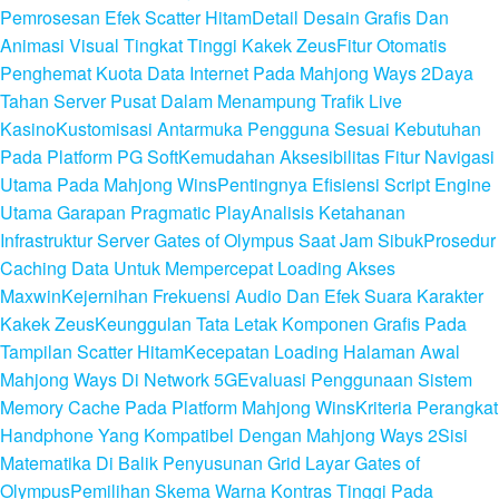
Pemrosesan Efek Scatter Hitam
Detail Desain Grafis Dan
Animasi Visual Tingkat Tinggi Kakek Zeus
Fitur Otomatis
Penghemat Kuota Data Internet Pada Mahjong Ways 2
Daya
Tahan Server Pusat Dalam Menampung Trafik Live
Kasino
Kustomisasi Antarmuka Pengguna Sesuai Kebutuhan
Pada Platform PG Soft
Kemudahan Aksesibilitas Fitur Navigasi
Utama Pada Mahjong Wins
Pentingnya Efisiensi Script Engine
Utama Garapan Pragmatic Play
Analisis Ketahanan
Infrastruktur Server Gates of Olympus Saat Jam Sibuk
Prosedur
Caching Data Untuk Mempercepat Loading Akses
Maxwin
Kejernihan Frekuensi Audio Dan Efek Suara Karakter
Kakek Zeus
Keunggulan Tata Letak Komponen Grafis Pada
Tampilan Scatter Hitam
Kecepatan Loading Halaman Awal
Mahjong Ways Di Network 5G
Evaluasi Penggunaan Sistem
Memory Cache Pada Platform Mahjong Wins
Kriteria Perangkat
Handphone Yang Kompatibel Dengan Mahjong Ways 2
Sisi
Matematika Di Balik Penyusunan Grid Layar Gates of
Olympus
Pemilihan Skema Warna Kontras Tinggi Pada