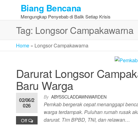
Skip
Biang Bencana
to
Mengungkap Penyebab di Balik Setiap Krisis
the
content
Tag:
Longsor Campakawarna
Home
»
Longsor Campakawarna
Darurat Longsor Campak
Baru Warga
By
ABYSSCLADDAWNWARDEN
02/06/2
Pemkab bergerak cepat menanggapi benca
026
warga terdampak. Puluhan rumah rusak aki
darurat. Tim BPBD, TNI, dan relawan…
Off