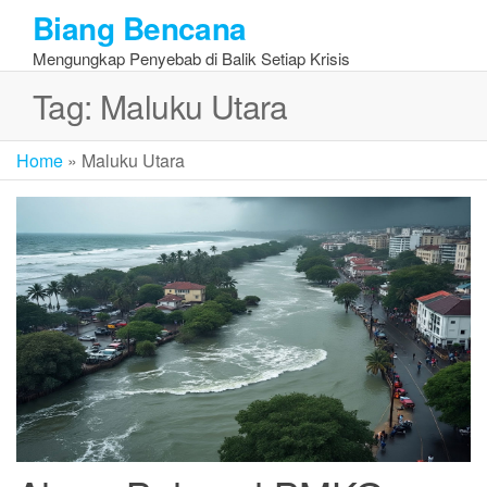
Skip
Biang Bencana
to
Mengungkap Penyebab di Balik Setiap Krisis
the
content
Tag:
Maluku Utara
Home
»
Maluku Utara