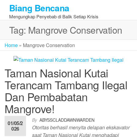
Skip
Biang Bencana
to
Mengungkap Penyebab di Balik Setiap Krisis
the
content
Tag:
Mangrove Conservation
Home
»
Mangrove Conservation
Taman Nasional Kutai
Terancam Tambang Ilegal
Dan Pembabatan
Mangrove!​
By
ABYSSCLADDAWNWARDEN
01/05/2
Otoritas berhasil menyita delapan ekskavator
026
saat Taman Nasional Kutai menghadapi