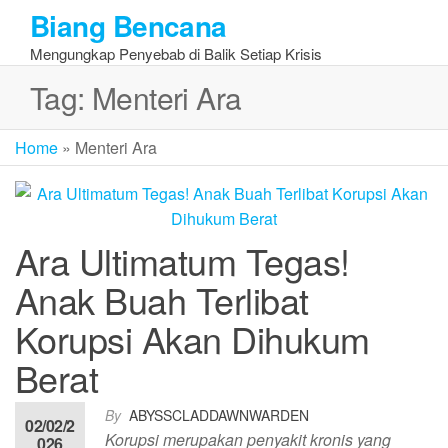
Skip
Biang Bencana
to
Mengungkap Penyebab di Balik Setiap Krisis
the
content
Tag:
Menteri Ara
Home
»
Menteri Ara
Ara Ultimatum Tegas!
Anak Buah Terlibat
Korupsi Akan Dihukum
Berat
By
ABYSSCLADDAWNWARDEN
02/02/2
Korupsi merupakan penyakit kronis yang
026