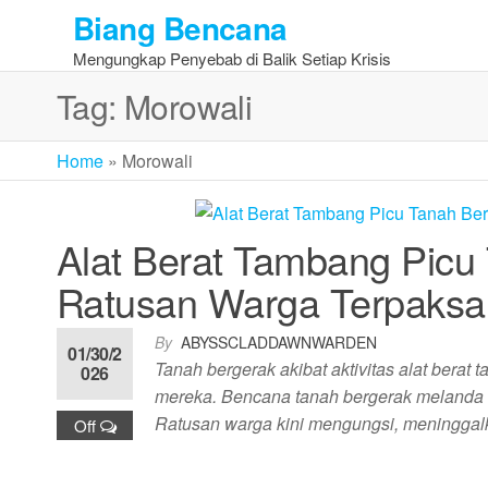
Skip
Biang Bencana
to
Mengungkap Penyebab di Balik Setiap Krisis
the
content
Tag:
Morowali
Home
»
Morowali
Alat Berat Tambang Picu 
Ratusan Warga Terpaksa
By
ABYSSCLADDAWNWARDEN
01/30/2
Tanah bergerak akibat aktivitas alat bera
026
mereka. Bencana tanah bergerak melanda M
Ratusan warga kini mengungsi, meningga
Off