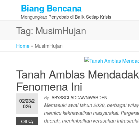
Skip
Biang Bencana
to
Mengungkap Penyebab di Balik Setiap Krisis
the
content
Tag:
MusimHujan
Home
»
MusimHujan
Tanah Amblas Mendadak
Fenomena Ini
By
ABYSSCLADDAWNWARDEN
02/23/2
Memasuki awal tahun 2026, berbagai wila
026
memicu kekhawatiran masyarakat. Pergerak
daerah, menimbulkan kerusakan infrastru
Off