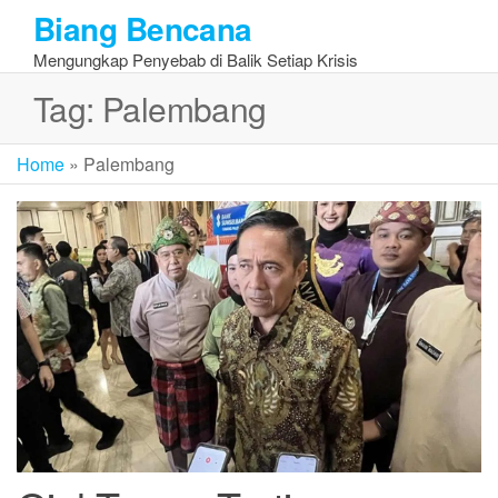
Skip
Biang Bencana
to
Mengungkap Penyebab di Balik Setiap Krisis
the
content
Tag:
Palembang
Home
»
Palembang