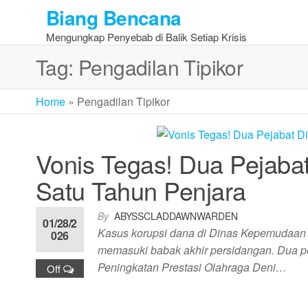
Skip
Biang Bencana
to
Mengungkap Penyebab di Balik Setiap Krisis
the
content
Tag:
Pengadilan Tipikor
Home
»
Pengadilan Tipikor
Vonis Tegas! Dua Pejaba
Satu Tahun Penjara
By
ABYSSCLADDAWNWARDEN
01/28/2
Kasus korupsi dana di Dinas Kepemudaan 
026
memasuki babak akhir persidangan. Dua pej
Peningkatan Prestasi Olahraga Deni…
Off