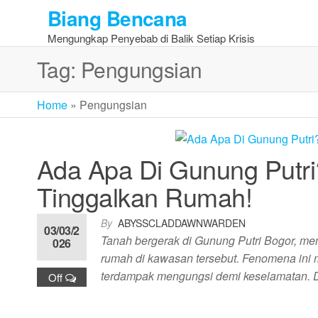
Skip
Biang Bencana
to
Mengungkap Penyebab di Balik Setiap Krisis
the
content
Tag:
Pengungsian
Home
»
Pengungsian
Ada Apa Di Gunung Putri
Tinggalkan Rumah!
By
ABYSSCLADDAWNWARDEN
03/03/2
Tanah bergerak di Gunung Putri Bogor, 
026
rumah di kawasan tersebut. Fenomena in
terdampak mengungsi demi keselamatan.
Off