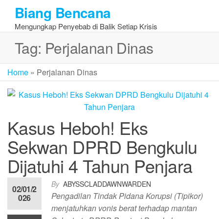
Skip
Biang Bencana
to
Mengungkap Penyebab di Balik Setiap Krisis
the
content
Tag:
Perjalanan Dinas
Home
»
Perjalanan Dinas
Kasus Heboh! Eks
Sekwan DPRD Bengkulu
Dijatuhi 4 Tahun Penjara
By
ABYSSCLADDAWNWARDEN
02/01/2
Pengadilan Tindak Pidana Korupsi (Tipikor)
026
menjatuhkan vonis berat terhadap mantan