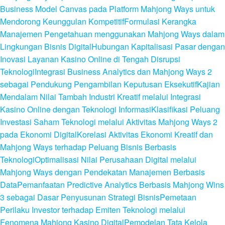
Business Model Canvas pada Platform Mahjong Ways untuk
Mendorong Keunggulan Kompetitif
Formulasi Kerangka
Manajemen Pengetahuan menggunakan Mahjong Ways dalam
Lingkungan Bisnis Digital
Hubungan Kapitalisasi Pasar dengan
Inovasi Layanan Kasino Online di Tengah Disrupsi
Teknologi
Integrasi Business Analytics dan Mahjong Ways 2
sebagai Pendukung Pengambilan Keputusan Eksekutif
Kajian
Mendalam Nilai Tambah Industri Kreatif melalui Integrasi
Kasino Online dengan Teknologi Informasi
Klasifikasi Peluang
Investasi Saham Teknologi melalui Aktivitas Mahjong Ways 2
pada Ekonomi Digital
Korelasi Aktivitas Ekonomi Kreatif dan
Mahjong Ways terhadap Peluang Bisnis Berbasis
Teknologi
Optimalisasi Nilai Perusahaan Digital melalui
Mahjong Ways dengan Pendekatan Manajemen Berbasis
Data
Pemanfaatan Predictive Analytics Berbasis Mahjong Wins
3 sebagai Dasar Penyusunan Strategi Bisnis
Pemetaan
Perilaku Investor terhadap Emiten Teknologi melalui
Fenomena Mahjong Kasino Digital
Pemodelan Tata Kelola