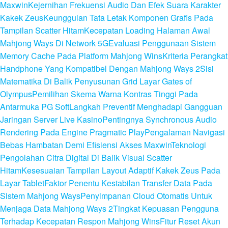
Maxwin
Kejernihan Frekuensi Audio Dan Efek Suara Karakter
Kakek Zeus
Keunggulan Tata Letak Komponen Grafis Pada
Tampilan Scatter Hitam
Kecepatan Loading Halaman Awal
Mahjong Ways Di Network 5G
Evaluasi Penggunaan Sistem
Memory Cache Pada Platform Mahjong Wins
Kriteria Perangkat
Handphone Yang Kompatibel Dengan Mahjong Ways 2
Sisi
Matematika Di Balik Penyusunan Grid Layar Gates of
Olympus
Pemilihan Skema Warna Kontras Tinggi Pada
Antarmuka PG Soft
Langkah Preventif Menghadapi Gangguan
Jaringan Server Live Kasino
Pentingnya Synchronous Audio
Rendering Pada Engine Pragmatic Play
Pengalaman Navigasi
Bebas Hambatan Demi Efisiensi Akses Maxwin
Teknologi
Pengolahan Citra Digital Di Balik Visual Scatter
Hitam
Kesesuaian Tampilan Layout Adaptif Kakek Zeus Pada
Layar Tablet
Faktor Penentu Kestabilan Transfer Data Pada
Sistem Mahjong Ways
Penyimpanan Cloud Otomatis Untuk
Menjaga Data Mahjong Ways 2
Tingkat Kepuasan Pengguna
Terhadap Kecepatan Respon Mahjong Wins
Fitur Reset Akun