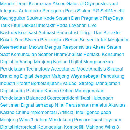
Mandiri Demi Keamanan Akses Gates of Olympus
Inovasi
Integrasi Antarmuka Pengguna Pada Sistem PG Soft
Meneliti
Keunggulan Struktur Kode Sistem Dari Pragmatic Play
Daya
Tarik Fitur Diskusi Interaktif Pada Layanan Live
Kasino
Visualisasi Animasi Beresolusi Tinggi Dari Karakter
Kakek Zeus
Sistem Pembagian Beban Server Untuk Menjamin
Ketersediaan Maxwin
Menguji Responsivitas Akses Sistem
Saat Kemunculan Scatter Hitam
Analisis Perilaku Konsumen
Digital terhadap Mahjong Kasino Digital Menggunakan
Pendekatan Technology Acceptance Model
Analisis Strategi
Branding Digital dengan Mahjong Ways sebagai Pendukung
Industri Kreatif Berkelanjutan
Evaluasi Strategi Manajemen
Digital pada Platform Kasino Online Menggunakan
Pendekatan Balanced Scorecard
Identifikasi Hubungan
Sentimen Digital terhadap Nilai Perusahaan melalui Aktivitas
Kasino Online
Implementasi Artificial Intelligence pada
Mahjong Wins 3 dalam Mendukung Personalisasi Layanan
Digital
Interpretasi Keunggulan Kompetitif Mahjong Wins 3