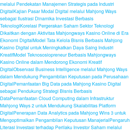
melalui Pendekatan Manajemen Strategis pada Industri
Digital
Kajian Pasar Modal Digital melalui Mahjong Ways
sebagai Ilustrasi Dinamika Investasi Berbasis
Teknologi
Korelasi Pergerakan Saham Sektor Teknologi
Dikaitkan dengan Aktivitas Mahjongways Kasino Online di Era
Ekonomi Digital
Model Tata Kelola Bisnis Berbasis Mahjong
Kasino Digital untuk Meningkatkan Daya Saing Industri
Kreatif
Model Teknososiopreneur Berbasis Mahjongways
Kasino Online dalam Mendorong Ekonomi Kreatif
Digital
Observasi Business Intelligence melalui Mahjong Ways
dalam Mendukung Pengambilan Keputusan pada Perusahaan
Digital
Pemanfaatan Big Data pada Mahjong Kasino Digital
sebagai Pendukung Strategi Bisnis Berbasis
Data
Pemanfaatan Cloud Computing dalam Infrastruktur
Mahjong Ways 2 untuk Mendukung Skalabilitas Platform
Digital
Penerapan Data Analytics pada Mahjong Wins 3 untuk
Mengoptimalkan Pengambilan Keputusan Manajerial
Pengaruh
Literasi Investasi terhadap Perilaku Investor Saham melalui