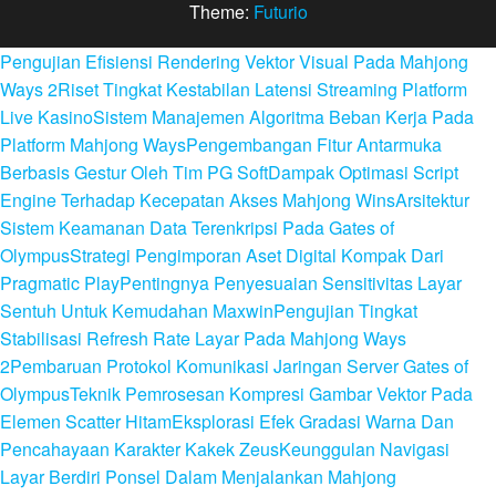
Theme:
Futurio
Pengujian Efisiensi Rendering Vektor Visual Pada Mahjong
Ways 2
Riset Tingkat Kestabilan Latensi Streaming Platform
Live Kasino
Sistem Manajemen Algoritma Beban Kerja Pada
Platform Mahjong Ways
Pengembangan Fitur Antarmuka
Berbasis Gestur Oleh Tim PG Soft
Dampak Optimasi Script
Engine Terhadap Kecepatan Akses Mahjong Wins
Arsitektur
Sistem Keamanan Data Terenkripsi Pada Gates of
Olympus
Strategi Pengimporan Aset Digital Kompak Dari
Pragmatic Play
Pentingnya Penyesuaian Sensitivitas Layar
Sentuh Untuk Kemudahan Maxwin
Pengujian Tingkat
Stabilisasi Refresh Rate Layar Pada Mahjong Ways
2
Pembaruan Protokol Komunikasi Jaringan Server Gates of
Olympus
Teknik Pemrosesan Kompresi Gambar Vektor Pada
Elemen Scatter Hitam
Eksplorasi Efek Gradasi Warna Dan
Pencahayaan Karakter Kakek Zeus
Keunggulan Navigasi
Layar Berdiri Ponsel Dalam Menjalankan Mahjong