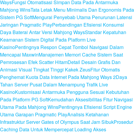
Ways
Fungsi Otomatisasi Simpan Data Pada Antarmuka
Mahjong Wins
Tata Letak Menu Minimalis Dan Ergonomis Pada
Sistem PG Soft
Mengurai Penyebab Utama Penurunan Latensi
Jaringan Pragmatic Play
Perbandingan Efisiensi Konsumsi
Daya Baterai Antar Versi Mahjong Ways
Standar Kepatuhan
Keamanan Sistem Digital Pada Platform Live
Kasino
Pentingnya Respon Cepat Tombol Navigasi Dalam
Mencapai Maxwin
Manajemen Memori Cache Sistem Saat
Pemrosesan Efek Scatter Hitam
Detail Desain Grafis Dan
Animasi Visual Tingkat Tinggi Kakek Zeus
Fitur Otomatis
Penghemat Kuota Data Internet Pada Mahjong Ways 2
Daya
Tahan Server Pusat Dalam Menampung Trafik Live
Kasino
Kustomisasi Antarmuka Pengguna Sesuai Kebutuhan
Pada Platform PG Soft
Kemudahan Aksesibilitas Fitur Navigasi
Utama Pada Mahjong Wins
Pentingnya Efisiensi Script Engine
Utama Garapan Pragmatic Play
Analisis Ketahanan
Infrastruktur Server Gates of Olympus Saat Jam Sibuk
Prosedur
Caching Data Untuk Mempercepat Loading Akses