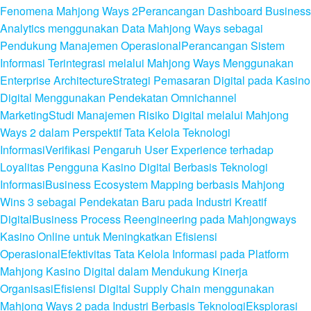
Fenomena Mahjong Ways 2
Perancangan Dashboard Business
Analytics menggunakan Data Mahjong Ways sebagai
Pendukung Manajemen Operasional
Perancangan Sistem
Informasi Terintegrasi melalui Mahjong Ways Menggunakan
Enterprise Architecture
Strategi Pemasaran Digital pada Kasino
Digital Menggunakan Pendekatan Omnichannel
Marketing
Studi Manajemen Risiko Digital melalui Mahjong
Ways 2 dalam Perspektif Tata Kelola Teknologi
Informasi
Verifikasi Pengaruh User Experience terhadap
Loyalitas Pengguna Kasino Digital Berbasis Teknologi
Informasi
Business Ecosystem Mapping berbasis Mahjong
Wins 3 sebagai Pendekatan Baru pada Industri Kreatif
Digital
Business Process Reengineering pada Mahjongways
Kasino Online untuk Meningkatkan Efisiensi
Operasional
Efektivitas Tata Kelola Informasi pada Platform
Mahjong Kasino Digital dalam Mendukung Kinerja
Organisasi
Efisiensi Digital Supply Chain menggunakan
Mahjong Ways 2 pada Industri Berbasis Teknologi
Eksplorasi