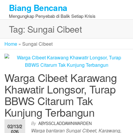
Skip
Biang Bencana
to
Mengungkap Penyebab di Balik Setiap Krisis
the
content
Tag:
Sungai Cibeet
Home
»
Sungai Cibeet
Warga Cibeet Karawang
Khawatir Longsor, Turap
BBWS Citarum Tak
Kunjung Terbangun
By
ABYSSCLADDAWNWARDEN
02/13/2
Warga bantaran Sungai Cibeet, Karawang,
026