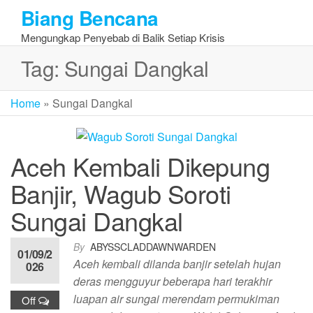
Skip
Biang Bencana
to
Mengungkap Penyebab di Balik Setiap Krisis
the
content
Tag:
Sungai Dangkal
Home
»
Sungai Dangkal
Aceh Kembali Dikepung
Banjir, Wagub Soroti
Sungai Dangkal
By
ABYSSCLADDAWNWARDEN
01/09/2
Aceh kembali dilanda banjir setelah hujan
026
deras mengguyur beberapa hari terakhir
luapan air sungai merendam permukiman
Off