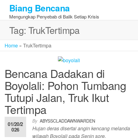
Skip
Biang Bencana
to
Mengungkap Penyebab di Balik Setiap Krisis
the
content
Tag:
TrukTertimpa
Home
»
TrukTertimpa
Bencana Dadakan di
Boyolali: Pohon Tumbang
Tutupi Jalan, Truk Ikut
Tertimpa
By
ABYSSCLADDAWNWARDEN
01/20/2
Hujan deras disertai angin kencang melanda
026
wilayah Boyolali pada Senin sore,