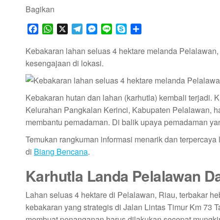
Bagikan
F
W
X
T
M
L
S
S
a
h
e
e
i
k
h
c
a
l
s
n
y
a
Kebakaran lahan seluas 4 hektare melanda Pelalawan, 
e
t
e
s
e
p
r
kesengajaan di lokasi.
b
s
g
e
e
e
o
A
r
n
o
p
a
g
Kebakaran hutan dan lahan (karhutla) kembali terjadi. K
k
p
m
e
Kelurahan Pangkalan Kerinci, Kabupaten Pelalawan, ha
r
membantu pemadaman. Di balik upaya pemadaman yang
Temukan rangkuman informasi menarik dan terpercaya
di
Biang Bencana
.
Karhutla Landa Pelalawan D
Lahan seluas 4 hektare di Pelalawan, Riau, terbakar h
kebakaran yang strategis di Jalan Lintas Timur Km 73
membuat penanganan harus dilakukan secepat mungkin 