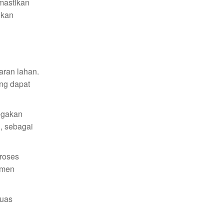
emastikan
hkan
aran lahan.
ng dapat
egakan
, sebagai
proses
emen
luas