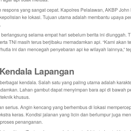
n respons yang sangat cepat. Kapolres Pelalawan, AKBP John 
 kepolisian ke lokasi. Tujuan utama adalah membantu upaya 
.
berlangsung selama empat hari sebelum berita ini diunggah. 
serta TNI masih terus berjibaku memadamkan api. “Kami akan t
tla ini dan mencegah penyebaran api ke wilayah lainnya,” t
Kendala Lapangan
bagai kendala. Salah satu yang paling utama adalah karakter
dipadamkan. Lahan gambut dapat menyimpan bara api di bawah 
eknik khusus.
ngan serius. Angin kencang yang berhembus di lokasi memperce
stra keras. Kondisi jalanan yang licin dan berlumpur juga m
t proses penanganan.