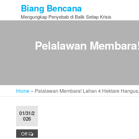
Skip
Biang Bencana
to
Mengungkap Penyebab di Balik Setiap Krisis
the
content
Pelalawan Membara! 
Home
»
Pelalawan Membara! Lahan 4 Hektare Hangus, 
01/31/2
026
Off