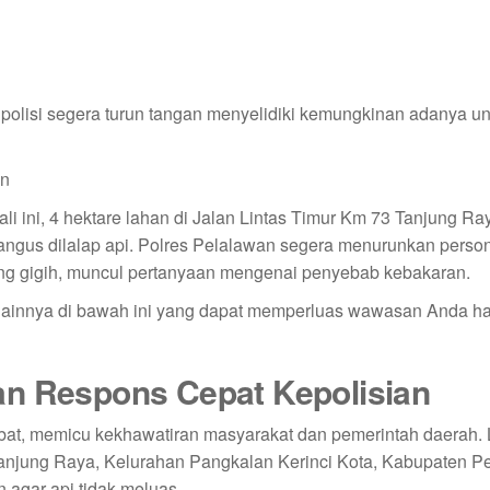
polisi segera turun tangan menyelidiki kemungkinan adanya u
ali ini, 4 hektare lahan di Jalan Lintas Timur Km 73 Tanjung Ra
ngus dilalap api. Polres Pelalawan segera menurunkan person
 gigih, muncul pertanyaan mengenai penyebab kebakaran.
 lainnya di bawah ini yang dapat memperluas wawasan Anda h
an Respons Cepat Kepolisian
ebat, memicu kekhawatiran masyarakat dan pemerintah daerah. 
 Tanjung Raya, Kelurahan Pangkalan Kerinci Kota, Kabupaten P
agar api tidak meluas.