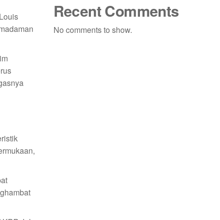
Recent Comments
Louis
pemadaman
No comments to show.
Tim
erus
egasnya
istik
permukaan,
pat
enghambat