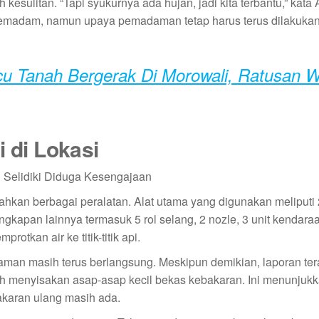
kesulitan. “Tapi syukurnya ada hujan, jadi kita terbantu,” kat
 pemadam, namun upaya pemadaman tetap harus terus dilakuka
cu Tanah Bergerak Di Morowali, Ratusan 
i di Lokasi
n berbagai peralatan. Alat utama yang digunakan meliputi 2
ngkapan lainnya termasuk 5 rol selang, 2 nozle, 3 unit kendara
tkan air ke titik-titik api.
daman masih terus berlangsung. Meskipun demikian, laporan ter
 menyisakan asap-asap kecil bekas kebakaran. Ini menunjuk
bakaran ulang masih ada.