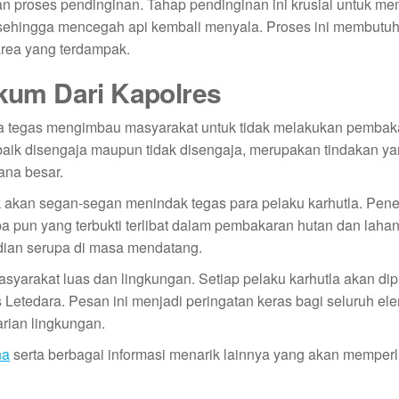
kan proses pendinginan. Tahap pendinginan ini krusial untuk m
t, sehingga mencegah api kembali menyala. Proses ini membutu
area yang terdampak.
um Dari Kapolres
a tegas mengimbau masyarakat untuk tidak melakukan pembak
aik disengaja maupun tidak disengaja, merupakan tindakan ya
ana besar.
 akan segan-segan menindak tegas para pelaku karhutla. Pen
 pun yang terbukti terlibat dalam pembakaran hutan dan lahan
dian serupa di masa mendatang.
asyarakat luas dan lingkungan. Setiap pelaku karhutla akan di
Letedara. Pesan ini menjadi peringatan keras bagi seluruh el
rian lingkungan.
na
serta berbagai informasi menarik lainnya yang akan memper