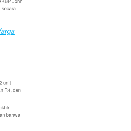
a AKBP John
n secara
Warga
 unit
an R4, dan
akhir
kan bahwa