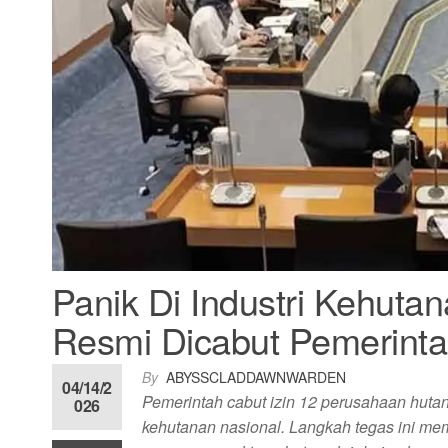
Panik Di Industri Kehuta
Resmi Dicabut Pemerint
By
ABYSSCLADDAWNWARDEN
04/14/2
Pemerintah cabut izin 12 perusahaan hutan
026
kehutanan nasional. Langkah tegas ini mem