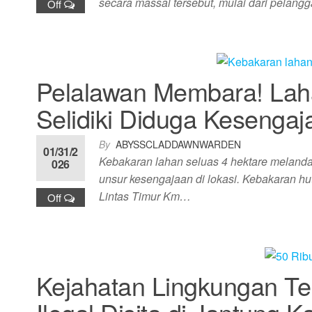
secara massal tersebut, mulai dari pelan
Off
Pelalawan Membara! Laha
Selidiki Diduga Kesengaj
By
ABYSSCLADDAWNWARDEN
01/31/2
Kebakaran lahan seluas 4 hektare melanda
026
unsur kesengajaan di lokasi. Kebakaran huta
Lintas Timur Km…
Off
Kejahatan Lingkungan Te