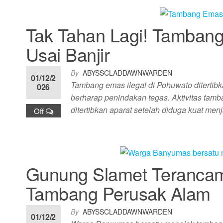
Tak Tahan Lagi! Tambang
Usai Banjir
By
ABYSSCLADDAWNWARDEN
01/12/2
Tambang emas ilegal di Pohuwato ditertib
026
berharap penindakan tegas. Aktivitas tamb
ditertibkan aparat setelah diduga kuat me
Off
Gunung Slamet Teranca
Tambang Perusak Alam
By
ABYSSCLADDAWNWARDEN
01/12/2