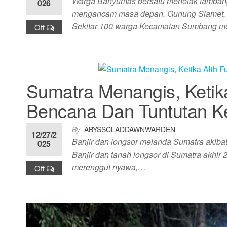
Warga Banyumas bersatu menolak tambang 
026
mengancam masa depan. Gunung Slamet, sal
Sekitar 100 warga Kecamatan Sumbang 
Off
Sumatra Menangis, Ketika
Bencana Dan Tuntutan K
By
ABYSSCLADDAWNWARDEN
12/27/2
Banjir dan longsor melanda Sumatra akibat 
025
Banjir dan tanah longsor di Sumatra akhir 
merenggut nyawa,…
Off