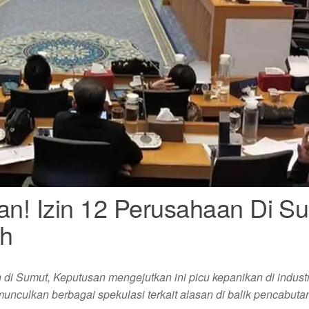
nan! Izin 12 Perusahaan Di S
ah
 di Sumut, Keputusan mengejutkan ini picu kepanikan di industr
unculkan berbagai spekulasi terkait alasan di balik pencabutan