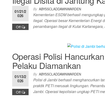
Ilegal Disita di Jantung 
By
ABYSSCLADDAWNWARDEN
01/21/2
Kementerian ESDM berhasil mengungkap pen
026
ilegal. Operasi besar Kementerian Energi
penambangan ilegal di Kutai Kartanegara
Off
Operasi Polisi Hancurkan
Pelaku Diamankan
By
ABYSSCLADDAWNWARDEN
01/13/2
Polisi di Jambi berhasil menghancurkan t
026
praktik PETI merusak lingkungan. Penamba
Jambi. Operasi kepolisian ungkap PETI m
Off