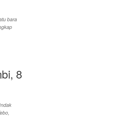
atu bara
ungkap
bi, 8
indak
ebo,