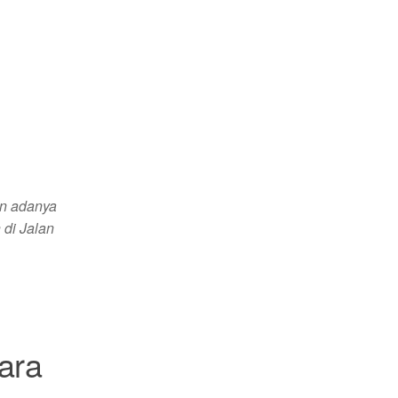
an adanya
 di Jalan
ara