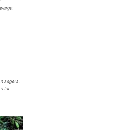
n
 warga.
an segera.
n ini