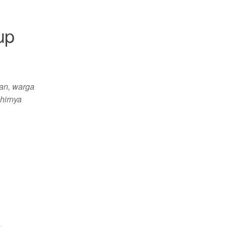
up
gan, warga
hirnya