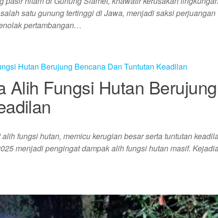
pasir hitam di Gunung Slamet, khawatir kerusakan lingkunga
ah satu gunung tertinggi di Jawa, menjadi saksi perjuangan
menolak pertambangan…
 Alih Fungsi Hutan Berujung
eadilan
alih fungsi hutan, memicu kerugian besar serta tuntutan keadil
2025 menjadi pengingat dampak alih fungsi hutan masif. Kejadia