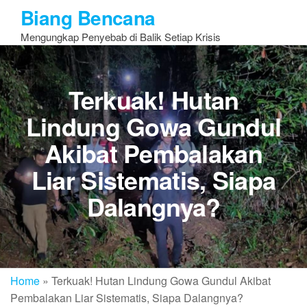
Skip
Biang Bencana
to
Mengungkap Penyebab di Balik Setiap Krisis
the
content
Terkuak! Hutan
Lindung Gowa Gundul
Akibat Pembalakan
Liar Sistematis, Siapa
Dalangnya?
Home
»
Terkuak! Hutan Lindung Gowa Gundul Akibat
Pembalakan Liar Sistematis, Siapa Dalangnya?