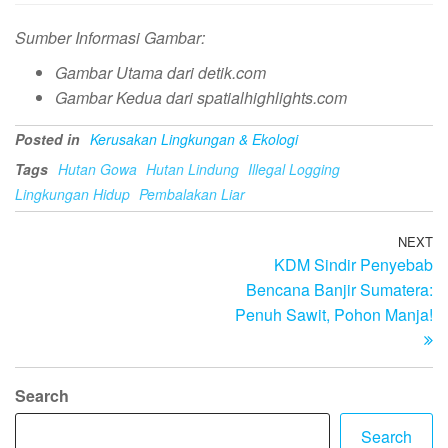
Sumber Informasi Gambar:
Gambar Utama dari detik.com
Gambar Kedua dari spatialhighlights.com
Posted in
Kerusakan Lingkungan & Ekologi
Tags
Hutan Gowa
Hutan Lindung
Illegal Logging
Lingkungan Hidup
Pembalakan Liar
Post
NEXT
N
KDM Sindir Penyebab
Po
navigation
Bencana Banjir Sumatera:
Penuh Sawit, Pohon Manja!
Search
Search