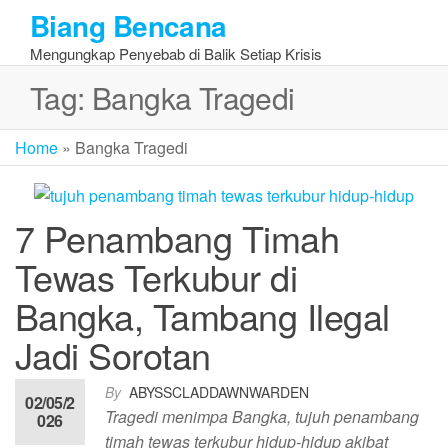
Skip
Biang Bencana
to
Mengungkap Penyebab di Balik Setiap Krisis
the
content
Tag:
Bangka Tragedi
Home
»
Bangka Tragedi
7 Penambang Timah
Tewas Terkubur di
Bangka, Tambang Ilegal
Jadi Sorotan
By
ABYSSCLADDAWNWARDEN
02/05/2
Tragedi menimpa Bangka, tujuh penambang
026
timah tewas terkubur hidup-hidup akibat