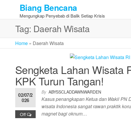
Skip
Biang Bencana
to
Mengungkap Penyebab di Balik Setiap Krisis
the
content
Tag:
Daerah Wisata
Home
»
Daerah Wisata
Sengketa Lahan Wisata R
KPK Turun Tangan!
By
ABYSSCLADDAWNWARDEN
02/07/2
Kasus penangkapan Ketua dan Wakil PN Dep
026
wisata Indonesia sangat rawan praktik kor
magnet bagi oknum…
Off