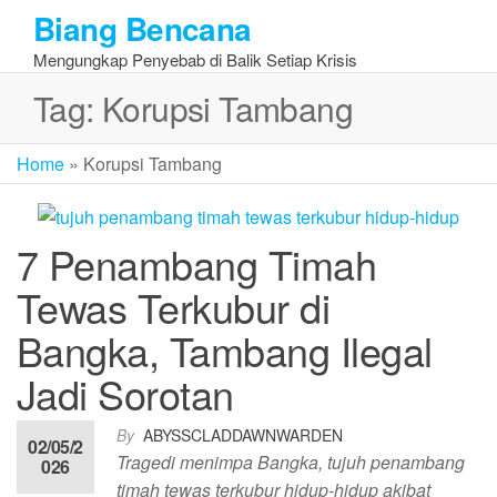
Skip
Biang Bencana
to
Mengungkap Penyebab di Balik Setiap Krisis
the
content
Tag:
Korupsi Tambang
Home
»
Korupsi Tambang
7 Penambang Timah
Tewas Terkubur di
Bangka, Tambang Ilegal
Jadi Sorotan
By
ABYSSCLADDAWNWARDEN
02/05/2
Tragedi menimpa Bangka, tujuh penambang
026
timah tewas terkubur hidup-hidup akibat