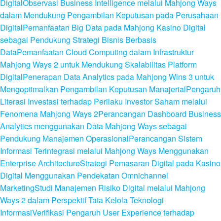
Digital
Observasi Business Intelligence melalui Mahjong Ways
dalam Mendukung Pengambilan Keputusan pada Perusahaan
Digital
Pemanfaatan Big Data pada Mahjong Kasino Digital
sebagai Pendukung Strategi Bisnis Berbasis
Data
Pemanfaatan Cloud Computing dalam Infrastruktur
Mahjong Ways 2 untuk Mendukung Skalabilitas Platform
Digital
Penerapan Data Analytics pada Mahjong Wins 3 untuk
Mengoptimalkan Pengambilan Keputusan Manajerial
Pengaruh
Literasi Investasi terhadap Perilaku Investor Saham melalui
Fenomena Mahjong Ways 2
Perancangan Dashboard Business
Analytics menggunakan Data Mahjong Ways sebagai
Pendukung Manajemen Operasional
Perancangan Sistem
Informasi Terintegrasi melalui Mahjong Ways Menggunakan
Enterprise Architecture
Strategi Pemasaran Digital pada Kasino
Digital Menggunakan Pendekatan Omnichannel
Marketing
Studi Manajemen Risiko Digital melalui Mahjong
Ways 2 dalam Perspektif Tata Kelola Teknologi
Informasi
Verifikasi Pengaruh User Experience terhadap