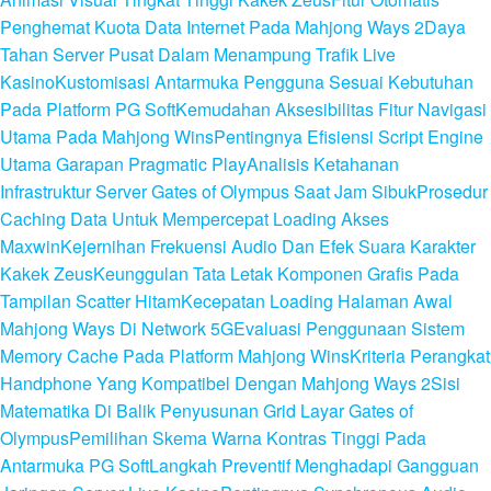
Penghemat Kuota Data Internet Pada Mahjong Ways 2
Daya
Tahan Server Pusat Dalam Menampung Trafik Live
Kasino
Kustomisasi Antarmuka Pengguna Sesuai Kebutuhan
Pada Platform PG Soft
Kemudahan Aksesibilitas Fitur Navigasi
Utama Pada Mahjong Wins
Pentingnya Efisiensi Script Engine
Utama Garapan Pragmatic Play
Analisis Ketahanan
Infrastruktur Server Gates of Olympus Saat Jam Sibuk
Prosedur
Caching Data Untuk Mempercepat Loading Akses
Maxwin
Kejernihan Frekuensi Audio Dan Efek Suara Karakter
Kakek Zeus
Keunggulan Tata Letak Komponen Grafis Pada
Tampilan Scatter Hitam
Kecepatan Loading Halaman Awal
Mahjong Ways Di Network 5G
Evaluasi Penggunaan Sistem
Memory Cache Pada Platform Mahjong Wins
Kriteria Perangkat
Handphone Yang Kompatibel Dengan Mahjong Ways 2
Sisi
Matematika Di Balik Penyusunan Grid Layar Gates of
Olympus
Pemilihan Skema Warna Kontras Tinggi Pada
Antarmuka PG Soft
Langkah Preventif Menghadapi Gangguan