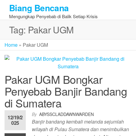
Skip
Biang Bencana
to
Mengungkap Penyebab di Balik Setiap Krisis
the
content
Tag:
Pakar UGM
Home
»
Pakar UGM
Pakar UGM Bongkar
Penyebab Banjir Bandang
di Sumatera
By
ABYSSCLADDAWNWARDEN
12/19/2
Banjir bandang kembali melanda sejumlah
025
wilayah di Pulau Sumatera dan menimbulkan