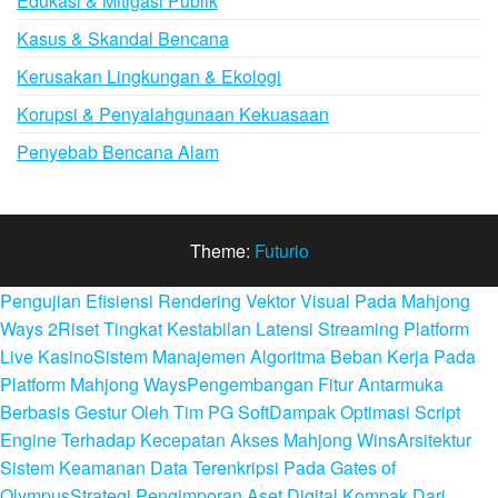
Edukasi & Mitigasi Publik
Kasus & Skandal Bencana
Kerusakan Lingkungan & Ekologi
Korupsi & Penyalahgunaan Kekuasaan
Penyebab Bencana Alam
Theme:
Futurio
Pengujian Efisiensi Rendering Vektor Visual Pada Mahjong
Ways 2
Riset Tingkat Kestabilan Latensi Streaming Platform
Live Kasino
Sistem Manajemen Algoritma Beban Kerja Pada
Platform Mahjong Ways
Pengembangan Fitur Antarmuka
Berbasis Gestur Oleh Tim PG Soft
Dampak Optimasi Script
Engine Terhadap Kecepatan Akses Mahjong Wins
Arsitektur
Sistem Keamanan Data Terenkripsi Pada Gates of
Olympus
Strategi Pengimporan Aset Digital Kompak Dari