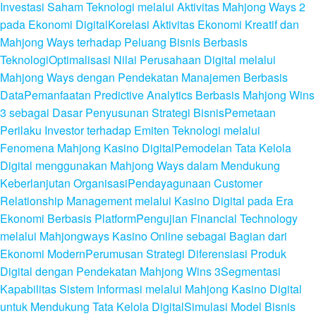
Investasi Saham Teknologi melalui Aktivitas Mahjong Ways 2
pada Ekonomi Digital
Korelasi Aktivitas Ekonomi Kreatif dan
Mahjong Ways terhadap Peluang Bisnis Berbasis
Teknologi
Optimalisasi Nilai Perusahaan Digital melalui
Mahjong Ways dengan Pendekatan Manajemen Berbasis
Data
Pemanfaatan Predictive Analytics Berbasis Mahjong Wins
3 sebagai Dasar Penyusunan Strategi Bisnis
Pemetaan
Perilaku Investor terhadap Emiten Teknologi melalui
Fenomena Mahjong Kasino Digital
Pemodelan Tata Kelola
Digital menggunakan Mahjong Ways dalam Mendukung
Keberlanjutan Organisasi
Pendayagunaan Customer
Relationship Management melalui Kasino Digital pada Era
Ekonomi Berbasis Platform
Pengujian Financial Technology
melalui Mahjongways Kasino Online sebagai Bagian dari
Ekonomi Modern
Perumusan Strategi Diferensiasi Produk
Digital dengan Pendekatan Mahjong Wins 3
Segmentasi
Kapabilitas Sistem Informasi melalui Mahjong Kasino Digital
untuk Mendukung Tata Kelola Digital
Simulasi Model Bisnis