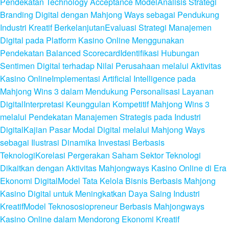
Pendekatan Technology Acceptance Model
Analisis Strategi
Branding Digital dengan Mahjong Ways sebagai Pendukung
Industri Kreatif Berkelanjutan
Evaluasi Strategi Manajemen
Digital pada Platform Kasino Online Menggunakan
Pendekatan Balanced Scorecard
Identifikasi Hubungan
Sentimen Digital terhadap Nilai Perusahaan melalui Aktivitas
Kasino Online
Implementasi Artificial Intelligence pada
Mahjong Wins 3 dalam Mendukung Personalisasi Layanan
Digital
Interpretasi Keunggulan Kompetitif Mahjong Wins 3
melalui Pendekatan Manajemen Strategis pada Industri
Digital
Kajian Pasar Modal Digital melalui Mahjong Ways
sebagai Ilustrasi Dinamika Investasi Berbasis
Teknologi
Korelasi Pergerakan Saham Sektor Teknologi
Dikaitkan dengan Aktivitas Mahjongways Kasino Online di Era
Ekonomi Digital
Model Tata Kelola Bisnis Berbasis Mahjong
Kasino Digital untuk Meningkatkan Daya Saing Industri
Kreatif
Model Teknososiopreneur Berbasis Mahjongways
Kasino Online dalam Mendorong Ekonomi Kreatif