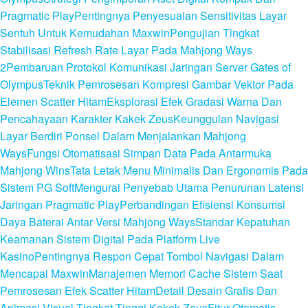
Pragmatic Play
Pentingnya Penyesuaian Sensitivitas Layar
Sentuh Untuk Kemudahan Maxwin
Pengujian Tingkat
Stabilisasi Refresh Rate Layar Pada Mahjong Ways
2
Pembaruan Protokol Komunikasi Jaringan Server Gates of
Olympus
Teknik Pemrosesan Kompresi Gambar Vektor Pada
Elemen Scatter Hitam
Eksplorasi Efek Gradasi Warna Dan
Pencahayaan Karakter Kakek Zeus
Keunggulan Navigasi
Layar Berdiri Ponsel Dalam Menjalankan Mahjong
Ways
Fungsi Otomatisasi Simpan Data Pada Antarmuka
Mahjong Wins
Tata Letak Menu Minimalis Dan Ergonomis Pada
Sistem PG Soft
Mengurai Penyebab Utama Penurunan Latensi
Jaringan Pragmatic Play
Perbandingan Efisiensi Konsumsi
Daya Baterai Antar Versi Mahjong Ways
Standar Kepatuhan
Keamanan Sistem Digital Pada Platform Live
Kasino
Pentingnya Respon Cepat Tombol Navigasi Dalam
Mencapai Maxwin
Manajemen Memori Cache Sistem Saat
Pemrosesan Efek Scatter Hitam
Detail Desain Grafis Dan
Animasi Visual Tingkat Tinggi Kakek Zeus
Fitur Otomatis