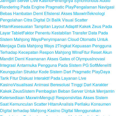
Jaringan Server Live Kasino
Pentingnya Synchronous Audio
Rendering Pada Engine Pragmatic Play
Pengalaman Navigasi
Bebas Hambatan Demi Efisiensi Akses Maxwin
Teknologi
Pengolahan Citra Digital Di Balik Visual Scatter
Hitam
Kesesuaian Tampilan Layout Adaptif Kakek Zeus Pada
Layar Tablet
Faktor Penentu Kestabilan Transfer Data Pada
Sistem Mahjong Ways
Penyimpanan Cloud Otomatis Untuk
Menjaga Data Mahjong Ways 2
Tingkat Kepuasan Pengguna
Terhadap Kecepatan Respon Mahjong Wins
Fitur Reset Akun
Mandiri Demi Keamanan Akses Gates of Olympus
Inovasi
Integrasi Antarmuka Pengguna Pada Sistem PG Soft
Meneliti
Keunggulan Struktur Kode Sistem Dari Pragmatic Play
Daya
Tarik Fitur Diskusi Interaktif Pada Layanan Live
Kasino
Visualisasi Animasi Beresolusi Tinggi Dari Karakter
Kakek Zeus
Sistem Pembagian Beban Server Untuk Menjamin
Ketersediaan Maxwin
Menguji Responsivitas Akses Sistem
Saat Kemunculan Scatter Hitam
Analisis Perilaku Konsumen
Digital terhadap Mahjong Kasino Digital Menggunakan