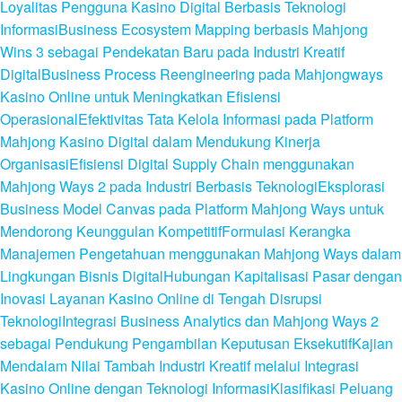
Loyalitas Pengguna Kasino Digital Berbasis Teknologi
Informasi
Business Ecosystem Mapping berbasis Mahjong
Wins 3 sebagai Pendekatan Baru pada Industri Kreatif
Digital
Business Process Reengineering pada Mahjongways
Kasino Online untuk Meningkatkan Efisiensi
Operasional
Efektivitas Tata Kelola Informasi pada Platform
Mahjong Kasino Digital dalam Mendukung Kinerja
Organisasi
Efisiensi Digital Supply Chain menggunakan
Mahjong Ways 2 pada Industri Berbasis Teknologi
Eksplorasi
Business Model Canvas pada Platform Mahjong Ways untuk
Mendorong Keunggulan Kompetitif
Formulasi Kerangka
Manajemen Pengetahuan menggunakan Mahjong Ways dalam
Lingkungan Bisnis Digital
Hubungan Kapitalisasi Pasar dengan
Inovasi Layanan Kasino Online di Tengah Disrupsi
Teknologi
Integrasi Business Analytics dan Mahjong Ways 2
sebagai Pendukung Pengambilan Keputusan Eksekutif
Kajian
Mendalam Nilai Tambah Industri Kreatif melalui Integrasi
Kasino Online dengan Teknologi Informasi
Klasifikasi Peluang