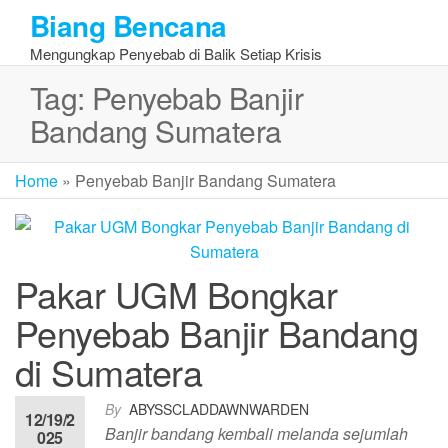
Skip
Biang Bencana
to
Mengungkap Penyebab di Balik Setiap Krisis
the
content
Tag:
Penyebab Banjir
Bandang Sumatera
Home
»
Penyebab Banjir Bandang Sumatera
Pakar UGM Bongkar
Penyebab Banjir Bandang
di Sumatera
By
ABYSSCLADDAWNWARDEN
12/19/2
Banjir bandang kembali melanda sejumlah
025