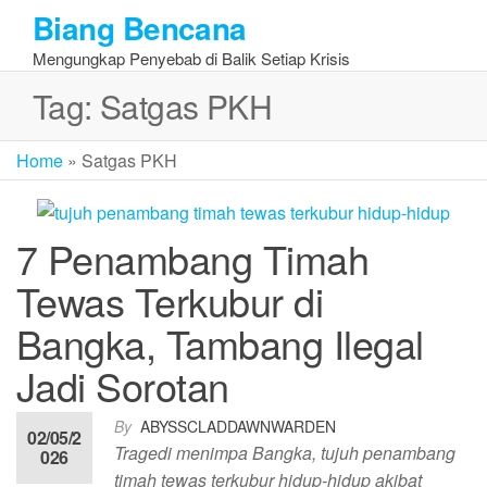
Skip
Biang Bencana
to
Mengungkap Penyebab di Balik Setiap Krisis
the
content
Tag:
Satgas PKH
Home
»
Satgas PKH
7 Penambang Timah
Tewas Terkubur di
Bangka, Tambang Ilegal
Jadi Sorotan
By
ABYSSCLADDAWNWARDEN
02/05/2
Tragedi menimpa Bangka, tujuh penambang
026
timah tewas terkubur hidup-hidup akibat